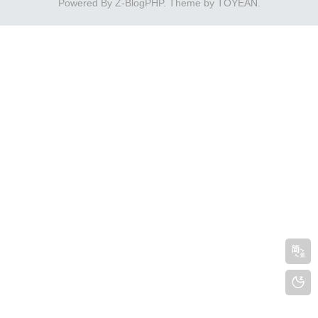
Powered By
Z-BlogPHP
. Theme by
TOYEAN
.