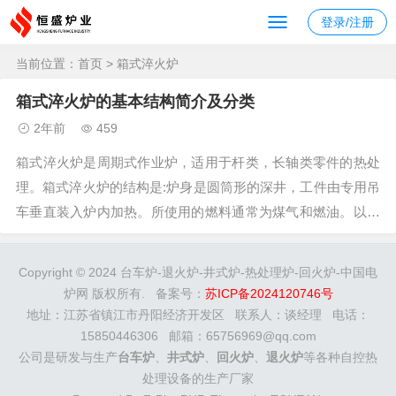
登录/注册
当前位置：
首页
> 箱式淬火炉
箱式淬火炉的基本结构简介及分类
2年前
459
箱式淬火炉是周期式作业炉，适用于杆类，长轴类零件的热处
理。箱式淬火炉的结构是:炉身是圆筒形的深井，工件由专用吊
车垂直装入炉内加热。所使用的燃料通常为煤气和燃油。以电
为热源时，称为井式电阻炉。箱式淬火炉一般安置在车间地平
面以下，也有安置在地平面以上的，或地平面之上之下各一半
Copyright © 2024 台车炉-退火炉-井式炉-热处理炉-回火炉-中国电
的。箱式淬火炉的名称有:强迫...
炉网 版权所有. 备案号：
苏ICP备2024120746号
地址：江苏省镇江市丹阳经济开发区 联系人：谈经理 电话：
15850446306 邮箱：65756969@qq.com
公司是研发与生产
台车炉
、
井式炉
、
回火炉
、
退火炉
等各种自控热
处理设备的生产厂家