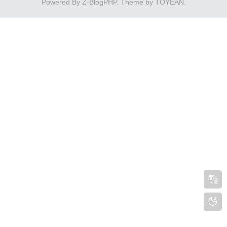
Powered By
Z-BlogPHP
. Theme by
TOYEAN
.