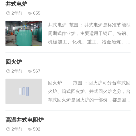
件、拉丝、环保设备、机械配套企业、装
井式电炉
载机、柴油机、军工等行业的热处理车间
2年前
655
加热用。...
井式电炉 范围 ：井式电炉是标准节能型
周期式作业炉，主要适用于钢厂、特钢、
机械加工、化机、重工、冶金冶炼、铸
造、锻造、法兰环件、钢构件、拉丝、环
保设备、机械配套企业、装载机、柴油
回火炉
机、军工等行业的热处理车间加热用。...
2年前
567
回火炉 范围 ：回火炉可分台车式回
火炉、箱式回火炉、井式回火炉之分，台
车式回火炉是回火炉的一部份，都是国家
标准节能型周期式作业炉，主要适用于钢
厂、特钢、机械加工、化机、重工、冶金
高温井式电阻炉
冶炼、铸造、锻造、法兰环件、钢构件、
2年前
592
拉丝、环保设备、机械配套企业、装...