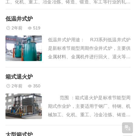
工、化机、重工、冶金冶炼、铸造、锻造、军工等行业的轧辊
热处理用。 ...
低温井式炉
2年前
519
低温井式炉用途： RJ3系列低温井式炉
是新标准节能型周期作业井式炉，主要供
金属材料、金属机件进行回火、退火等热
处理。以及钢材退火、铝合金、轻合金淬
火、固熔处理、时效处理。...
箱式退火炉
2年前
350
范围 ：箱式退火炉是标准节能型周
期式作业炉，主要适用于钢厂、特钢、机
械加工、化机、重工、冶金冶炼、铸造、
锻造、法兰环件、钢构件、拉丝、环保设
备、机械配套企业、装载机、柴油机、军
大型箱式炉