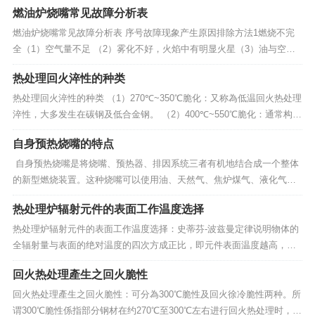
燃油炉烧嘴常见故障分析表
燃油炉烧嘴常见故障分析表 序号故障现象产生原因排除方法1燃烧不完
全（1）空气量不足 （2）雾化不好，火焰中有明显火星（3）油与空气
混合不好（1）加大空气量（2）提高空气压力（1）提高油温（2）改进
热处理回火淬性的种类
烧嘴雾化性能（1）适当调节空气量（2）改进油嘴结构2火焰往一边抖动
（1）油出口变形（...
热处理回火淬性的种类 （1）270℃~350℃脆化：又称為低温回火热处理
淬性，大多发生在碳钢及低合金钢。 （2）400℃~550℃脆化：通常构造
用合金钢再此温度范围易產生脆化现象。 （3）475℃脆化：特别指Cr含
自身预热烧嘴的特点
量超过13%的肥粒铁系不銹钢，在400℃至550℃间施以回火热处理时...
自身预热烧嘴是将烧嘴、预热器、排因系统三者有机地结合成一个整体
的新型燃烧装置。这种烧嘴可以使用油、天然气、焦炉煤气、液化气为
燃料，烧嘴芯管的外部由多层环缝式预热器及垂直圆筒式预热器组成。
热处理炉辐射元件的表面工作温度选择
依靠引射器产生的负压将炉内烟气吸入预热器的中间环缝，助燃空气是
由切线方向进入生理圆筒式预热器，初步预热...
热处理炉辐射元件的表面工作温度选择：史蒂芬-波兹曼定律说明物体的
全辐射量与表面的绝对温度的四次方成正比，即元件表面温度越高，辐
射能量越大(WmT4)。辐射器表面温度与主辐射波长的相互关係可由维恩
回火热处理產生之回火脆性
定律估算，根据维恩定律(mmt=2898)，随著辐射元件的表面温度升高，
其单色辐射强度的峰值波长要向短波方...
回火热处理產生之回火脆性：可分為300℃脆性及回火徐冷脆性两种。所
谓300℃脆性係指部分钢材在约270℃至300℃左右进行回火热处理时，