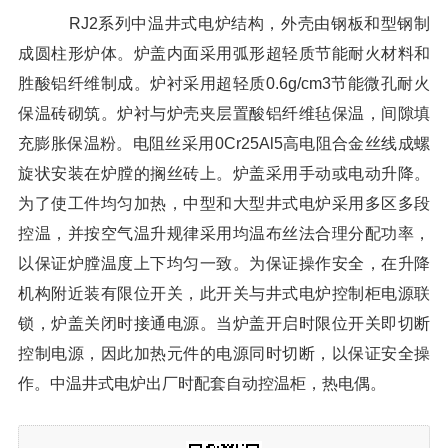
RJ2系列中温井式电炉结构，外壳由钢板和型钢制
成圆柱形炉体。炉盖内面采用弧形超轻质节能耐火材料和
胜酸铝纤维制成。炉衬采用超轻质0.6g/cm3节能微孔耐火
保温砖砌筑。炉衬与炉壳夹层置酸铝纤维毡保温，间隙填
充膨胀保温粉。电阻丝采用0Cr25Al5高电阻合金丝线成螺
旋状安装在炉膛的搁丝砖上。炉盖采用手动或电动升降。
为了使工件均匀加热，中型和大型井式电炉采用多区多段
控温，并按空气温升规律采用均温布丝法合理分配功率，
以保证炉膛温度上下均匀一致。为保证操作安全，在升降
机构附近装有限位开关，此开关与井式电炉控制柜电源联
锁，炉盖关闭时接通电源。当炉盖开启时限位开关即切断
控制电源，因此加热元件的电源同时切断，以保证安全操
作。中温井式电炉出厂时配套自动控温柜，热电偶。