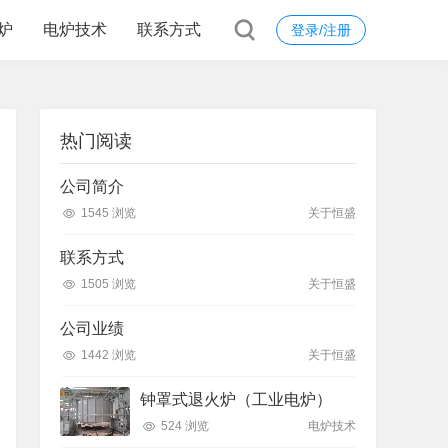
炉
电炉技术
联系方式
登录/注册
热门阅读
公司简介
1545 浏览
关于恒盛
联系方式
1505 浏览
关于恒盛
公司业绩
1442 浏览
关于恒盛
钟罩式退火炉（工业电炉）
524 浏览
电炉技术