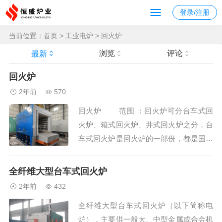
登录/注册
当前位置：
首页
>
工业电炉
>
回火炉
浏览
评论
最新
回火炉
2年前
570
回火炉 范围 ：回火炉可分台车式回
火炉、箱式回火炉、井式回火炉之分，台
车式回火炉是回火炉的一部份，都是国家
标准节能型周期式作业炉，主要适用于钢
厂、特钢、机械加工、化机、重工、冶金
全纤维大型台车式回火炉
冶炼、铸造、锻造、法兰环件、钢构件、
2年前
432
拉丝、环保设备、机械配套企业、装...
全纤维大型台车式回火炉（以下简称电
炉），主要供一般大、中型金属或合金机