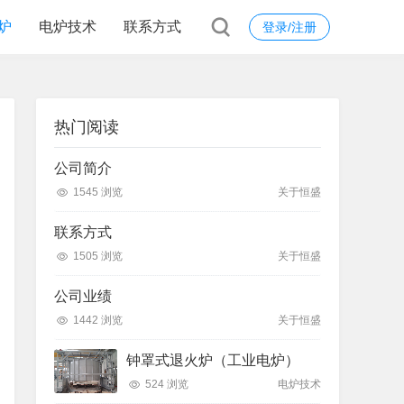
炉
电炉技术
联系方式
登录/注册
热门阅读
公司简介
1545 浏览
关于恒盛
联系方式
1505 浏览
关于恒盛
公司业绩
1442 浏览
关于恒盛
钟罩式退火炉（工业电炉）
524 浏览
电炉技术