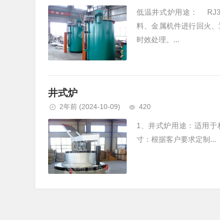
低温井式炉用途： RJ
料、金属机件进行回火、
时效处理。...
井式炉
2年前
(2024-10-09)
420
1、井式炉用途：适用于
寸：根据客户要求定制...