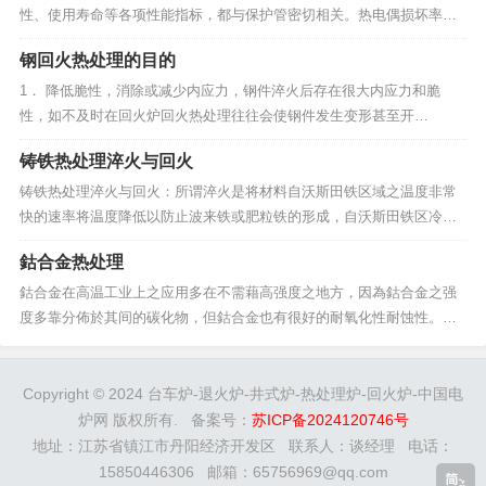
性、使用寿命等各项性能指标，都与保护管密切相关。热电偶损坏率的
高低直接取决于保护管材料的性能。 随着自动化程度的不断提高，温
钢回火热处理的目的
度的测量涉及到国民经济的各个领域，如工农业生产、国防、科研、医
疗、卫生、环保、气象以及宇航...
1． 降低脆性，消除或减少内应力，钢件淬火后存在很大内应力和脆
性，如不及时在回火炉回火热处理往往会使钢件发生变形甚至开
裂。 2． 获得工件所要求的机械性能，工件经淬火后硬度高而脆性大，
铸铁热处理淬火与回火
为了满足各种工件的不同性能的要求，可以通过适当回火的配合来调整
硬度，减小脆性，得到所需要的韧性，塑性。&n...
铸铁热处理淬火与回火：所谓淬火是将材料自沃斯田铁区域之温度非常
快的速率将温度降低以防止波来铁或肥粒铁的形成，自沃斯田铁区冷却
到Ms温度由於时间太短碳元素不会发生扩散，基地直接变态為麻田散
鈷合金热处理
铁，此组织非常坚硬但也相当脆，可以回火方式令其变软，以提高韧
性，因此经过不同温度回后，可以获得不同硬度、强度及韧性...
鈷合金在高温工业上之应用多在不需藉高强度之地方，因為鈷合金之强
度多靠分佈於其间的碳化物，但鈷合金也有很好的耐氧化性耐蚀性。在
航空工业涡轮引擎构造中往往不转动不需要强度的地方使用到鈷合金，
不过鈷本身的价格日益高涨来源因难，加上镍合金的被覆法(coating)渐
渐进步有取代鈷合金应用之可能。 通常...
Copyright © 2024 台车炉-退火炉-井式炉-热处理炉-回火炉-中国电
炉网 版权所有. 备案号：
苏ICP备2024120746号
地址：江苏省镇江市丹阳经济开发区 联系人：谈经理 电话：
15850446306 邮箱：65756969@qq.com