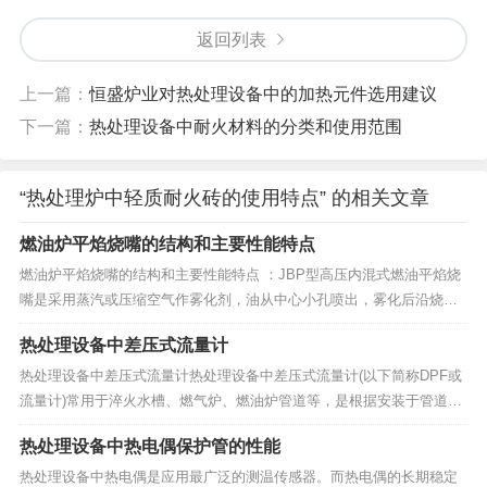
返回列表
上一篇：
恒盛炉业对热处理设备中的加热元件选用建议
下一篇：
热处理设备中耐火材料的分类和使用范围
“热处理炉中轻质耐火砖的使用特点” 的相关文章
燃油炉平焰烧嘴的结构和主要性能特点
燃油炉平焰烧嘴的结构和主要性能特点 ：JBP型高压内混式燃油平焰烧
嘴是采用蒸汽或压缩空气作雾化剂，油从中心小孔喷出，雾化后沿烧嘴
头部环境（或多孔结构）喷出。燃烧所需的全部空气量（压力为7kPa）
热处理设备中差压式流量计
切线进入风套旋转喷出后，与烧嘴头部喷出的油雾混合并进一步雾化，
形成平面燃烧。燃油炉JBP型燃油平...
热处理设备中差压式流量计热处理设备中差压式流量计(以下简称DPF或
流量计)常用于淬火水槽、燃气炉、燃油炉管道等，是根据安装于管道中
流量检测件产生的差压、已知的流体条件和检测件与管道的几何尺寸来
热处理设备中热电偶保护管的性能
测量流量的仪表。DPF由一次装置(检测件)和二次装置(差压转换和流量
显示仪表)组成。通常以检测件的型式对DP...
热处理设备中热电偶是应用最广泛的测温传感器。而热电偶的长期稳定