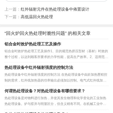
上一篇：
红外辐射元件在热处理设备中佈置设计
下一篇：
高低温回火热处理
“回火炉回火热处理时脆性问题” 的相关文章
铝合金时效炉热处理工艺及操作
铝合金时效炉热处理工艺及操作1、目的规范热挤压型材（基材）时效的
整个过程，以达到顾客所要求的力学性能，提高生产效率。2、适用范围
适用于在恒盛炉业时效炉生产的整个过程。3、职责3.1 车间主任负责指
热处理设备中红外辐射强度的控制方法
导和监督车间员工按本规程的规定操作。3.2 其他各岗位员工严格按照本
规程的规定进行操作。4、操作规程4....
热处理设备中红外辐射强度的控制方法 在热处理设备中由於加热歷程控
制的需求，红外线加热器的功率输出必须加以控制。电气式红外线加热
器辐射强度的控制方法，一般大致可分為下述几种： (1)辐射距离加减法
何谓热处理设备？对热处理设备有哪些要求？
辐射距离是指管状元件中心或板状元件的辐射涂层到烤盘底部或钢带上
表面之间的距离。辐射距离的大小直接影...
热处理设备是对物料进行加热，并使其发生物理和化学变化的工业加热
热处理设备。炉与窑并与明显区分，但含义稍有不同。在机械工业中，
一般用来完成各种工件或材料的加热、熔炼、热处理等热加工工艺所用