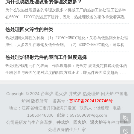
为什么说热处理设备的修理次数多？
的热工设备称为炉，而用于硅酸盐工业的加热设备则称为窑。工业炉窑
常统称为“热处理炉”。随着不同生产工艺的需要，热处理...
为什么说热处理设备的修理次数多？机械工厂的热加工热处理工艺多半
在650℃—1700℃的温度下进行，因此，热处理设备的砌体承受着高温
烧蚀和炉温急变等的高温作用；各种炉气、熔液和炉渣的化学侵蚀以及
热处理回火淬性的种类
各种物料、高温气流和熔融金属的冲击磨损，这些综合因素加速了热处
理设备的损坏。所以与一般冷加工设备相比，热处理...
热处理回火淬性的种类 （1）270℃~350℃脆化：又称為低温回火热处理
淬性，大多发生在碳钢及低合金钢。 （2）400℃~550℃脆化：通常构造
用合金钢再此温度范围易產生脆化现象。 （3）475℃脆化：特别指Cr含
热处理炉辐射元件的表面工作温度选择
量超过13%的肥粒铁系不銹钢，在400℃至550℃间施以回火热处理时...
热处理炉辐射元件的表面工作温度选择：史蒂芬-波兹曼定律说明物体的
全辐射量与表面的绝对温度的四次方成正比，即元件表面温度越高，辐
射能量越大(WmT4)。辐射器表面温度与主辐射波长的相互关係可由维恩
定律估算，根据维恩定律(mmt=2898)，随著辐射元件的表面温度升高，
其单色辐射强度的峰值波长要向短波方...
Copyright © 2024 台车炉-退火炉-井式炉-热处理炉-回火炉-中国电
炉网 版权所有. 备案号：
苏ICP备2024120746号
地址：江苏省镇江市丹阳经济开发区 联系人：谈经理 电话：
15850446306 邮箱：65756969@qq.com
公司是研发与生产
台车炉
、
井式炉
、
回火炉
、
退火炉
等各种自控热
处理设备的生产厂家