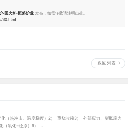
炉-回火炉-恒盛炉业
发布，如需转载请注明出处。
u/80.html
返回列表
变化（热冲击、温度梯度）2） 重烧收缩3） 外部应力、膨胀应力
氧化=还原）6） ...