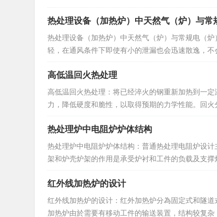
热处理设备（加热炉）中天然气（炉）与常
热处理设备（加热炉）中天然气（炉）与常规电（炉
轻，在通风条件下即使有小的泄漏也会迅速散逸，不
用加臭工艺，万一泄漏能及早发现。 用户无需贮藏—通
高低温回火热处理
高低温回火热处理：将已经淬火的钢重新加热到一定
力，降低硬度和脆性，以取得预期的力学性能。回火
使用。 ⑴调质处理： 淬火后高温回火的热处理方法称为
热处理炉中电阻炉炉体结构
热处理炉中电阻炉炉体结构：普通热处理电阻炉设计
架和炉壳炉架的作用是承受炉衬和工件的负载及支撑
外包钢板，设计合理的炉架和炉壳应具有足够强度，有
红外线加热炉的设计
红外线加热炉的设计：红外加热炉分為固定式和隧道
加热炉由於需要有移动工件的输送装置，结构较复杂