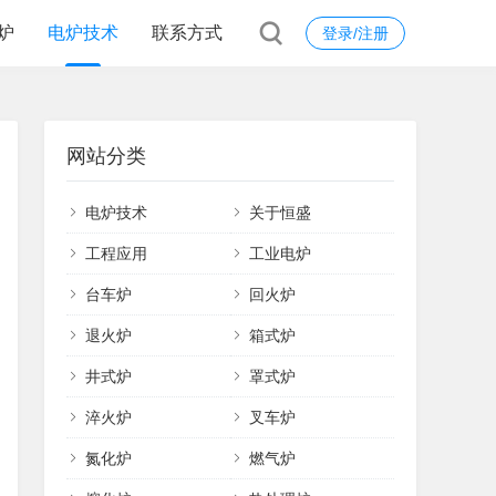
炉
电炉技术
联系方式
登录/注册
网站分类
电炉技术
关于恒盛
工程应用
工业电炉
台车炉
回火炉
退火炉
箱式炉
井式炉
罩式炉
淬火炉
叉车炉
氮化炉
燃气炉