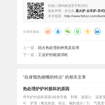
扫描二维码推送至手机访问。
版权声明：本文由
退火炉-台车炉-井式
本文链接：
http://www.fishzz.com/dianl
分享给朋友：
上一篇：
回火热处理的种类及应用
下一篇：
工业炉的能源消耗
“自身预热烧嘴的特点” 的相关文章
热处理炉炉衬损坏的原因
序号炉衬损坏原因1砖体开裂、剥离、脱落1） 温度
4） 炉渣（氧化铁皮、粉尘、碱的成分）5） 气氛变化（