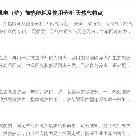
规电（炉）加热能耗及使用分析 天然气特点
）加热能耗及使用分析 天然气特点： 安全：散逸快—天然气比空气
会在室内存积。 易察觉—天然气通常为无色无味，在输配过程中采
过管道输送，可直接输...
温度，再用一定方法冷却称为回火。其目的是消除淬火产生的内应
分高温回火、中温回火和低温回火三类。回火多与淬火、正火配合
调质处理。高温回火是指在500...
主要考虑炉架、炉壳、炉衬、炉口装置等关键部分。一、热处理炉
炉拱的侧推力（指箱式炉拱顶）。炉架通常由型钢焊接成一框架，
些不良厂商往往偷工减料少用或薄板代替厚板赚利...
式两类。固定式红外线加热炉结构简单，造价便宜。燧道式红外线
，投资较大，但其生產能力要大於固定式。随著工业生產的向专业