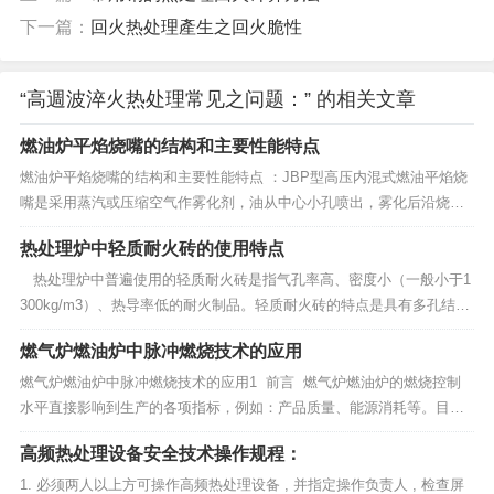
下一篇：
回火热处理產生之回火脆性
“高週波淬火热处理常见之问题：” 的相关文章
燃油炉平焰烧嘴的结构和主要性能特点
燃油炉平焰烧嘴的结构和主要性能特点 ：JBP型高压内混式燃油平焰烧
嘴是采用蒸汽或压缩空气作雾化剂，油从中心小孔喷出，雾化后沿烧嘴
头部环境（或多孔结构）喷出。燃烧所需的全部空气量（压力为7kPa）
热处理炉中轻质耐火砖的使用特点
切线进入风套旋转喷出后，与烧嘴头部喷出的油雾混合并进一步雾化，
形成平面燃烧。燃油炉JBP型燃油平...
热处理炉中普遍使用的轻质耐火砖是指气孔率高、密度小（一般小于1
300kg/m3）、热导率低的耐火制品。轻质耐火砖的特点是具有多孔结构
（气孔率一般为40%~85%）和高的隔热性，在井式炉、箱式炉、罩式
燃气炉燃油炉中脉冲燃烧技术的应用
炉、台车炉等电炉、燃气炉中都有使用。 由于轻质耐火砖...
燃气炉燃油炉中脉冲燃烧技术的应用1 前言 燃气炉燃油炉的燃烧控制
水平直接影响到生产的各项指标，例如：产品质量、能源消耗等。目前
国内的工业炉一般都采用连续燃烧控制的形式，即通过控制燃料、助燃
高频热处理设备安全技术操作规程：
空气流量的大小来使炉内的温度、燃烧气氛达到工艺要求。由于这种连
续燃烧控制的方式...
1. 必须两人以上方可操作高频热处理设备 , 并指定操作负责人 , 检查屏