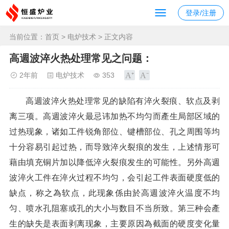
登录/注册
当前位置：
首页
>
电炉技术
> 正文内容
高週波淬火热处理常见之问题：
2年前
电炉技术
353
高週波淬火热处理常见的缺陷有淬火裂痕、软点及剥
离三项。高週波淬火最忌讳加热不均匀而產生局部区域的
过热现象，诸如工件锐角部位、键槽部位、孔之周围等均
十分容易引起过热，而导致淬火裂痕的发生，上述情形可
藉由填充铜片加以降低淬火裂痕发生的可能性。另外高週
波淬火工件在淬火过程不均匀，会引起工件表面硬度低的
缺点，称之為软点，此现象係由於高週波淬火温度不均
匀、喷水孔阻塞或孔的大小与数目不当所致。第三种会產
生的缺失是表面剥离现象，主要原因為截面的硬度变化量