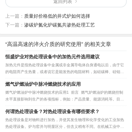
返回列表
上一篇：
质量好价格低的井式炉如何选择
下一篇：
渗碳炉氮化炉碳氮共渗热处理工艺
“高温高速的淬火介质的研究使用” 的相关文章
恒盛炉业对热处理设备中的加热元件选用建议
加热元件是指热处理设备中金属或非金属导电体自身通电以后，由于它
的电阻而产生热量，或者说它是能发热的电阻材料，如硅碳棒、硅钼
棒、电阻丝、电阻带等。电热材料主要用于制造电阻炉中的电热元件，
燃气炉燃油炉中脉冲燃烧技术的应用
它作为电阻体接在电路中，把电能转变为热能，使温度升高。热处理设
备中恒盛炉业对电加热元件的建议是：1） 具...
燃气炉燃油炉中脉冲燃烧技术的应用1 前言 燃气炉燃油炉的燃烧控制
水平直接影响到生产的各项指标，例如：产品质量、能源消耗等。目前
国内的工业炉一般都采用连续燃烧控制的形式，即通过控制燃料、助燃
何谓热处理设备？对热处理设备有哪些要求？
空气流量的大小来使炉内的温度、燃烧气氛达到工艺要求。由于这种连
续燃烧控制的方式...
热处理设备是对物料进行加热，并使其发生物理和化学变化的工业加热
热处理设备。炉与窑并与明显区分，但含义稍有不同。在机械工业中，