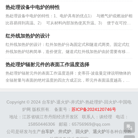
一般用来完成各种工件或材料的加热、熔炼、热处理等热加工工艺所用
热处理设备中电炉的特性
的热工设备称为炉，而用于硅酸盐工业的加热设备则称为窑。工业炉窑
常统称为“热处理炉”。随着不同生产工艺的需要，热处理...
热处理设备中电炉的特性：1、电炉具有的优点1） 与燃气炉或燃油炉相
比容易得到高温。2） 可从材料内部加热使其升温。3） 便于在可控气
氛炉和真空炉中使用。4） 电炉没有燃料炉的排烟热损失，所以热效率
红外线加热炉的设计
高。5） 容易控制温度，便于遥控、细调。6）...
红外线加热炉的设计：红外加热炉分為固定式和隧道式两类。固定式红
外线加热炉结构简单，造价便宜。燧道式红外线加热炉由於需要有移动
工件的输送装置，结构较复杂，投资较大，但其生產能力要大於固定
热处理炉辐射元件的表面工作温度选择
式。随著工业生產的向专业化发展，隧道式红外加热炉可以设计成不同
的型式。根据不同的加热曲线，常把隧道式红外加热炉沿长度...
热处理炉辐射元件的表面工作温度选择：史蒂芬-波兹曼定律说明物体的
全辐射量与表面的绝对温度的四次方成正比，即元件表面温度越高，辐
射能量越大(WmT4)。辐射器表面温度与主辐射波长的相互关係可由维恩
定律估算，根据维恩定律(mmt=2898)，随著辐射元件的表面温度升高，
其单色辐射强度的峰值波长要向短波方...
Copyright © 2024 台车炉-退火炉-井式炉-热处理炉-回火炉-中国电
炉网 版权所有. 备案号：
苏ICP备2024120746号
地址：江苏省镇江市丹阳经济开发区 联系人：谈经理 电话：
15850446306 邮箱：65756969@qq.com
公司是研发与生产
台车炉
、
井式炉
、
回火炉
、
退火炉
等各种自控热