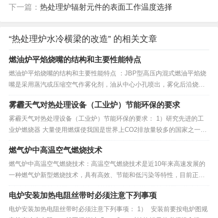
下一篇：
热处理炉辐射元件的表面工作温度选择
“热处理炉水冷横梁的改造” 的相关文章
燃油炉平焰烧嘴的结构和主要性能特点
燃油炉平焰烧嘴的结构和主要性能特点 ：JBP型高压内混式燃油平焰烧
嘴是采用蒸汽或压缩空气作雾化剂，油从中心小孔喷出，雾化后沿烧嘴
头部环境（或多孔结构）喷出。燃烧所需的全部空气量（压力为7kPa）
雾霾天气对热处理设备（工业炉）节能环保的要求
切线进入风套旋转喷出后，与烧嘴头部喷出的油雾混合并进一步雾化，
形成平面燃烧。燃油炉JBP型燃油平...
雾霾天气对热处理设备（工业炉）节能环保的要求： 1）研究先进的工
业炉燃烧器 大量使用燃煤使我国是世界上CO2排放量较多的国家之一，
陶瓷行业又是耗能大户。燃烧释放出的SO2跟水形成亚硫酸，NOx形成
燃气炉中高温空气燃烧技术
酸雨和光雾，对人畜、植物、建筑物都有较大危害。 要以辊道窑为对象
研究适用于窑炉使用的低NOX燃烧...
燃气炉中高温空气燃烧技术：高温空气燃烧技术是近10年来高速发展的
一种燃气炉新型燃烧技术，具有高效、节能和低污染等特性，目前正得
到越来越广泛的应用。 在冶金、机械、建材等部门所用的许多工业燃
电炉安装加热电阻丝带时必须注意下列事项
气炉、燃油炉、燃烧炉中，排出的废气温度高达600～1100℃。为充分
有效地把这部...
电炉安装加热电阻丝带时必须注意下列事项： 1） 安装前要按电炉图规