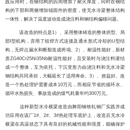
践应用时，在钢结构的四周增加了耐火厚度，同时在钢结
构的下部和两侧增加锚固件的密度，使无水冷梁整体结构
一体性，解决了温度波动造成浇注料和钢结构偏移问题。
该改造的特点是1）、采用整体铸造的整体拱型、局
部I型机构，弃用了组焊方式连接及通水形式冷却的U型结
构，无焊点漏水和断裂造成坍塌。2）、耐温性能好，新材
质ZG40Cr25Ni35Nb耐温性能好，且安装时与浇注料灌结
成一个整体，互为依托，下沉变形力由浇注料和无水冷梁
钢结构共同承担，大幅延长了适用寿命。3）、效益好。改
造一个热处理炉需要成本10万元，而相应节省的循环水、
循环水热损失、事故造成的煤气耗量年约300万元。
这种新型水冷横梁改造由舞阳钢铁轧钢厂实践并成
功应用在该厂1#、2#、3#热处理车底炉上，改造后无水冷
横梁在高温状态下具有良好的机械性能和强度，能确保炉